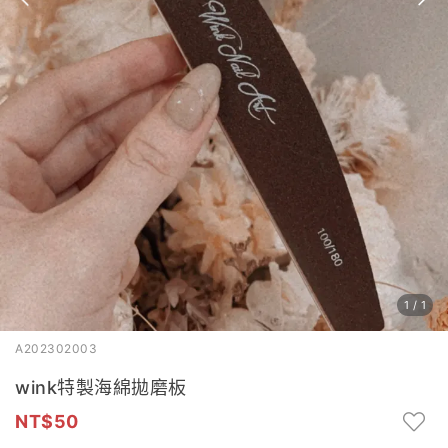
1
/
1
A202302003
wink特製海綿拋磨板
50